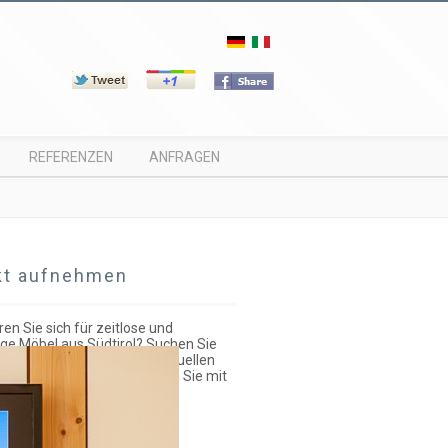
REFERENZEN
ANFRAGEN
kt aufnehmen
ren Sie sich für zeitlose und
ge Möbel aus Südtirol? Suchen Sie
esign und wollen Ihre individuellen
erwirklichen? Dann nehmen Sie mit
kt auf!
ail
info@zoeggeler.eu