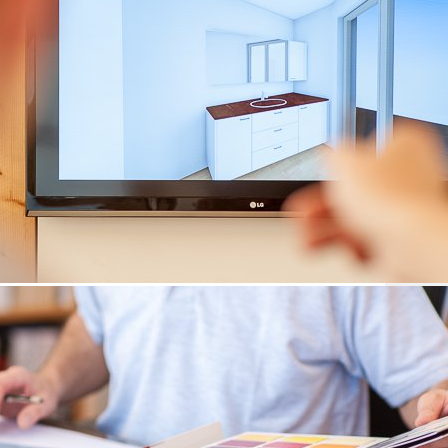
T
F
Meiste