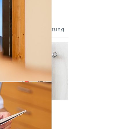
el. +39 0471 363032
ax +39 0471 363808
rbetrieb Zertifizierung