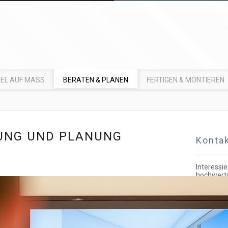
EL AUF MASS
BERATEN & PLANEN
FERTIGEN & MONTIEREN
UNG UND PLANUNG
Konta
Interessie
hochwerti
schönes D
Wünsche v
uns Konta
M